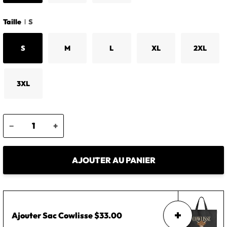
Taille
S
S
M
L
XL
2XL
3XL
−
+
AJOUTER AU PANIER
Ajouter
Sac Cowlisse
$33.00