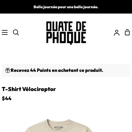
Passer
Belle journée pour une belle journée.
au
contenu
Pa
Recherche
Mon
comp
Recevez 44 Points en achetant ce produit.
T-Shirt Vélociraptor
$44