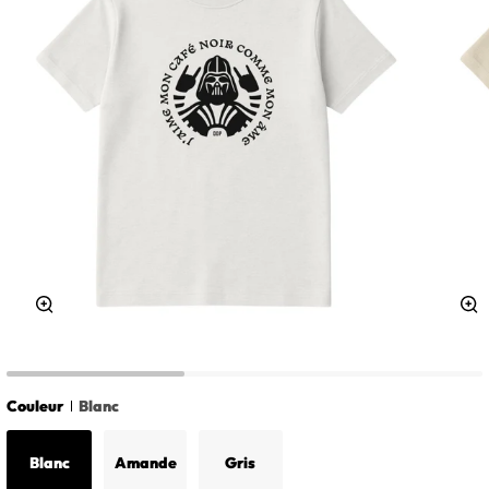
Zoom
Z
Couleur
Blanc
Blanc
Amande
Gris