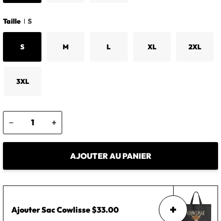
Taille
S
S
M
L
XL
2XL
3XL
−
+
AJOUTER AU PANIER
Ajouter
Sac Cowlisse
$33.00