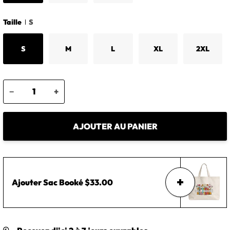
Taille
S
S
M
L
XL
2XL
−
+
AJOUTER AU PANIER
Ajouter
Sac Booké
$33.00