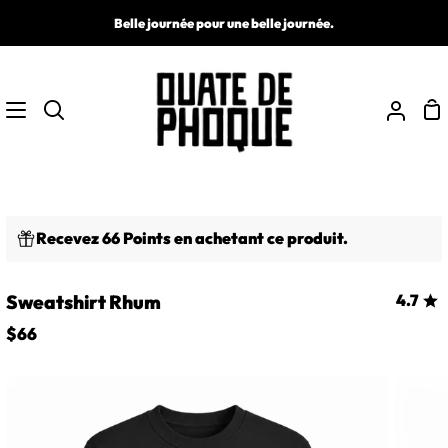
Passer
Belle journée pour une belle journée.
au
contenu
Pa
Recherche
Mon
comp
Recevez 66 Points en achetant ce produit.
Sweatshirt Rhum
4.7
$66