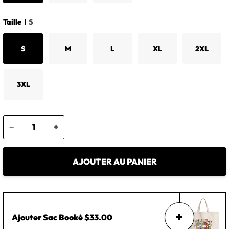
Taille
S
S
M
L
XL
2XL
3XL
−
+
AJOUTER AU PANIER
Ajouter
Sac Booké
$33.00