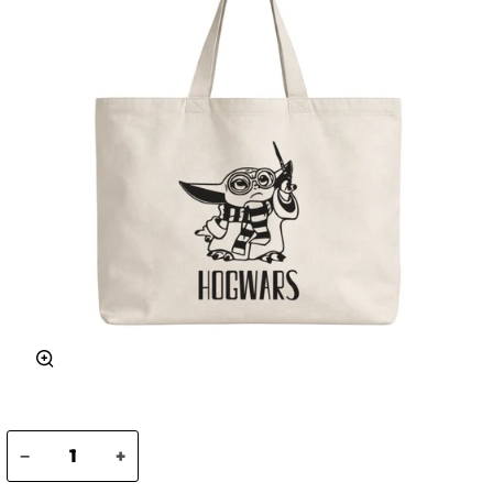
Zoom
−
+